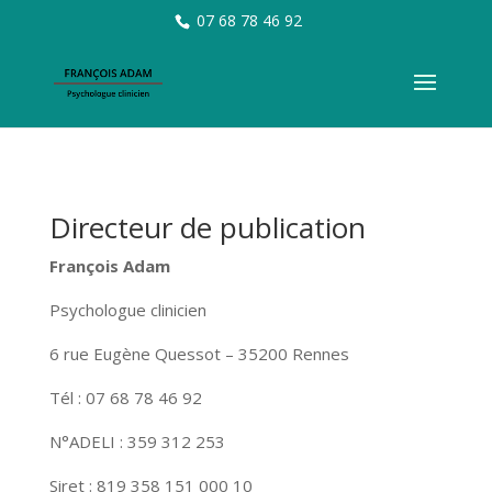
07 68 78 46 92
Directeur de publication
François Adam
Psychologue clinicien
6 rue Eugène Quessot – 35200 Rennes
Tél : 07 68 78 46 92
N°ADELI : 359 312 253
Siret : 819 358 151 000 10