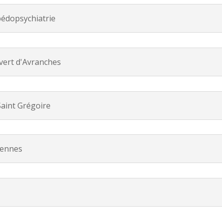
 pédopsychiatrie
uvert d'Avranches
Saint Grégoire
Rennes