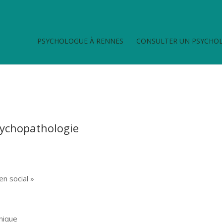
PSYCHOLOGUE À RENNES
CONSULTER UN PSYCHO
sychopathologie
)
n social »
inique